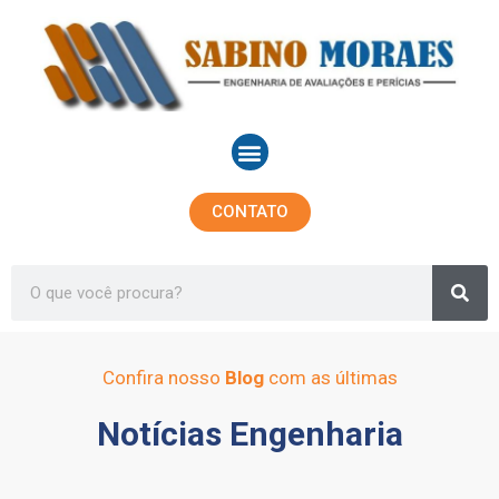
Ir
para
o
conteúdo
Menu
CONTATO
Sea
Search
Confira nosso
Blog
com as últimas
Notícias Engenharia