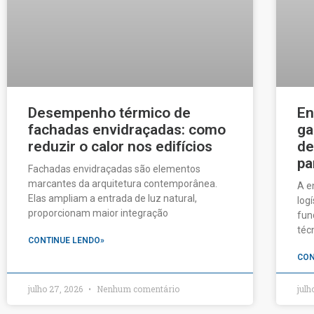
Desempenho térmico de
En
fachadas envidraçadas: como
ga
reduzir o calor nos edifícios
de
pa
Fachadas envidraçadas são elementos
marcantes da arquitetura contemporânea.
A e
Elas ampliam a entrada de luz natural,
log
proporcionam maior integração
fun
téc
CONTINUE LENDO»
CON
julho 27, 2026
Nenhum comentário
julh