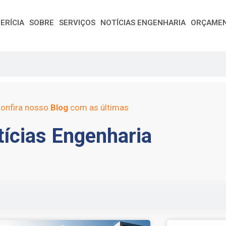
ERÍCIA
SOBRE
SERVIÇOS
NOTÍCIAS ENGENHARIA
ORÇAME
onfira nosso
Blog
com as últimas
ícias Engenharia
e
Page
Page
Page
Page
Page
Page
Page
Page
Page
Page
Page
Page
Page
Page
Page
Page
Pag