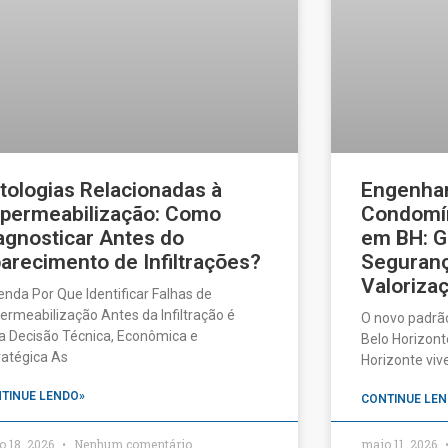
tologias Relacionadas à
Engenhar
permeabilização: Como
Condomín
agnosticar Antes do
em BH: G
arecimento de Infiltrações?
Seguranç
Valorizaç
enda Por Que Identificar Falhas de
ermeabilização Antes da Infiltração é
O novo padrã
 Decisão Técnica, Econômica e
Belo Horizonte
ratégica As
Horizonte vi
TINUE LENDO»
CONTINUE LEN
o 18, 2026
Nenhum comentário
maio 11, 2026