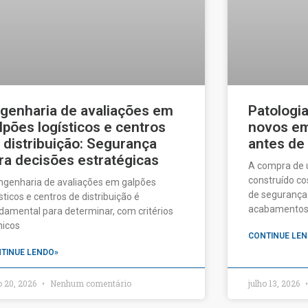
genharia de avaliações em
Patologi
lpões logísticos e centros
novos em 
 distribuição: Segurança
antes de
ra decisões estratégicas
A compra de
construído c
ngenharia de avaliações em galpões
de segurança:
ísticos e centros de distribuição é
acabamentos a
damental para determinar, com critérios
nicos
CONTINUE LEN
TINUE LENDO»
o 20, 2026
Nenhum comentário
julho 13, 2026