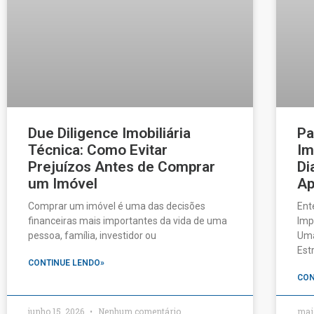
Due Diligence Imobiliária
Pa
Técnica: Como Evitar
Im
Prejuízos Antes de Comprar
Di
um Imóvel
Ap
Comprar um imóvel é uma das decisões
Ent
financeiras mais importantes da vida de uma
Imp
pessoa, família, investidor ou
Uma
Est
CONTINUE LENDO»
CON
junho 15, 2026
Nenhum comentário
mai