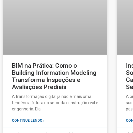
BIM na Prática: Como o
In
Building Information Modeling
So
Transforma Inspeções e
Ca
Avaliações Prediais
Se
A transformação digital já não é mais uma
A b
tendência futura no setor da construção civil e
sus
engenharia. Ela
pas
CONTINUE LENDO»
CON