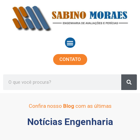
Ir
para
o
conteúdo
Menu
CONTATO
Sea
Search
Confira nosso
Blog
com as últimas
Notícias Engenharia