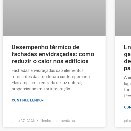
Desempenho térmico de
En
fachadas envidraçadas: como
ga
reduzir o calor nos edifícios
de
pa
Fachadas envidraçadas são elementos
marcantes da arquitetura contemporânea.
A e
Elas ampliam a entrada de luz natural,
log
proporcionam maior integração
fun
téc
CONTINUE LENDO»
CON
julho 27, 2026
Nenhum comentário
julh