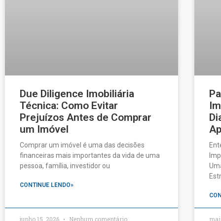
Due Diligence Imobiliária
Pa
Técnica: Como Evitar
Im
Prejuízos Antes de Comprar
Di
um Imóvel
Ap
Comprar um imóvel é uma das decisões
Ent
financeiras mais importantes da vida de uma
Imp
pessoa, família, investidor ou
Uma
Est
CONTINUE LENDO»
CON
junho 15, 2026
Nenhum comentário
mai