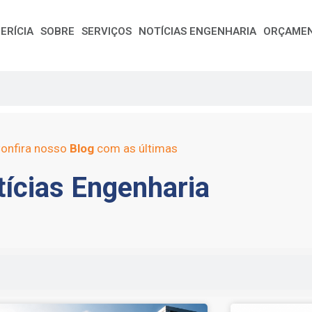
ERÍCIA
SOBRE
SERVIÇOS
NOTÍCIAS ENGENHARIA
ORÇAME
onfira nosso
Blog
com as últimas
ícias Engenharia
e
Page
Page
Page
Page
Page
Page
Page
Page
Page
Page
Page
Page
Page
Page
Page
Page
Pag