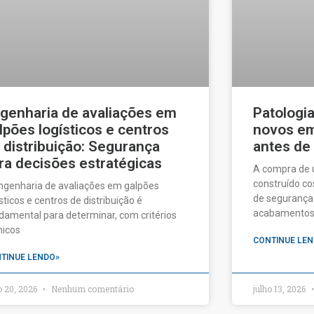
genharia de avaliações em
Patologi
lpões logísticos e centros
novos em 
 distribuição: Segurança
antes de
ra decisões estratégicas
A compra de
construído c
ngenharia de avaliações em galpões
de segurança:
ísticos e centros de distribuição é
acabamentos a
damental para determinar, com critérios
nicos
CONTINUE LEN
TINUE LENDO»
o 20, 2026
Nenhum comentário
julho 13, 2026