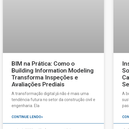
BIM na Prática: Como o
In
Building Information Modeling
So
Transforma Inspeções e
Ca
Avaliações Prediais
Se
A transformação digital já não é mais uma
A b
tendência futura no setor da construção civil e
sus
engenharia. Ela
pas
CONTINUE LENDO»
CON