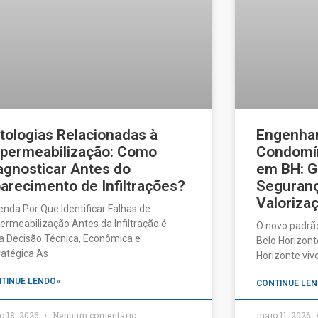
tologias Relacionadas à
Engenhar
permeabilização: Como
Condomín
agnosticar Antes do
em BH: G
arecimento de Infiltrações?
Seguranç
Valorizaç
enda Por Que Identificar Falhas de
ermeabilização Antes da Infiltração é
O novo padrã
 Decisão Técnica, Econômica e
Belo Horizonte
ratégica As
Horizonte vi
TINUE LENDO»
CONTINUE LEN
o 18, 2026
Nenhum comentário
maio 11, 2026