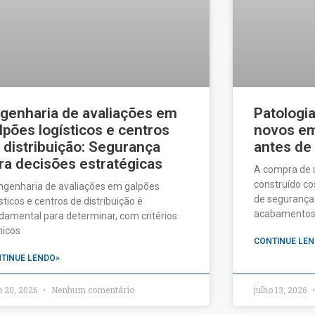
genharia de avaliações em
Patologi
lpões logísticos e centros
novos em 
 distribuição: Segurança
antes de
ra decisões estratégicas
A compra de
construído c
ngenharia de avaliações em galpões
de segurança:
ísticos e centros de distribuição é
acabamentos a
damental para determinar, com critérios
nicos
CONTINUE LEN
TINUE LENDO»
o 20, 2026
Nenhum comentário
julho 13, 2026