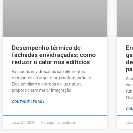
Desempenho térmico de
En
fachadas envidraçadas: como
ga
reduzir o calor nos edifícios
de
pa
Fachadas envidraçadas são elementos
marcantes da arquitetura contemporânea.
A e
Elas ampliam a entrada de luz natural,
log
proporcionam maior integração
fun
téc
CONTINUE LENDO»
CON
julho 27, 2026
Nenhum comentário
julh