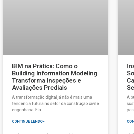
BIM na Prática: Como o
In
Building Information Modeling
So
Transforma Inspeções e
Ca
Avaliações Prediais
Se
A transformação digital já não é mais uma
A b
tendência futura no setor da construção civil e
sus
engenharia. Ela
pas
CONTINUE LENDO»
CON