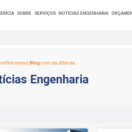
ERÍCIA
SOBRE
SERVIÇOS
NOTÍCIAS ENGENHARIA
ORÇAME
onfira nosso
Blog
com as últimas
ícias Engenharia
e
Page
Page
Page
Page
Page
Page
Page
Page
Page
Page
Page
Page
Page
Page
Page
Page
Pag