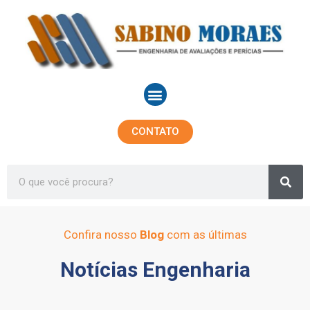
Ir
para
o
conteúdo
Menu
CONTATO
Sea
Search
Confira nosso
Blog
com as últimas
Notícias Engenharia