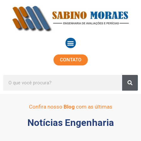
Ir
para
o
conteúdo
Menu
CONTATO
Sea
Search
Confira nosso
Blog
com as últimas
Notícias Engenharia