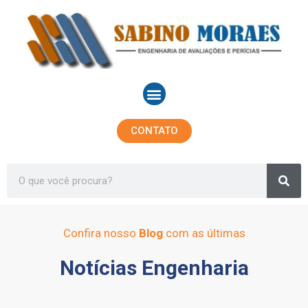
Ir
para
o
conteúdo
Menu
CONTATO
Sea
Search
Confira nosso
Blog
com as últimas
Notícias Engenharia