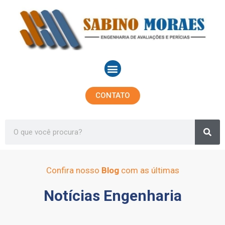
Ir
para
o
conteúdo
Menu
CONTATO
Sea
Search
Confira nosso
Blog
com as últimas
Notícias Engenharia