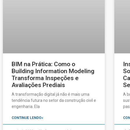
BIM na Prática: Como o
In
Building Information Modeling
So
Transforma Inspeções e
Ca
Avaliações Prediais
Se
A transformação digital já não é mais uma
A b
tendência futura no setor da construção civil e
sus
engenharia. Ela
pas
CONTINUE LENDO»
CON