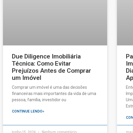
Due Diligence Imobiliária
Pa
Técnica: Como Evitar
Im
Prejuízos Antes de Comprar
Di
um Imóvel
Ap
Comprar um imóvel é uma das decisões
Ent
financeiras mais importantes da vida de uma
Imp
pessoa, família, investidor ou
Uma
Est
CONTINUE LENDO»
CON
junho 15, 2026
Nenhum comentário
mai