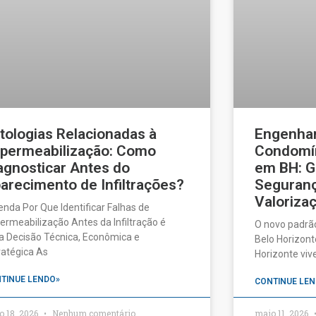
tologias Relacionadas à
Engenhar
permeabilização: Como
Condomín
agnosticar Antes do
em BH: G
arecimento de Infiltrações?
Seguranç
Valorizaç
enda Por Que Identificar Falhas de
ermeabilização Antes da Infiltração é
O novo padrã
 Decisão Técnica, Econômica e
Belo Horizonte
ratégica As
Horizonte vi
TINUE LENDO»
CONTINUE LEN
o 18, 2026
Nenhum comentário
maio 11, 2026