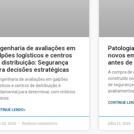
genharia de avaliações em
Patologi
lpões logísticos e centros
novos em 
 distribuição: Segurança
antes de
ra decisões estratégicas
A compra de
construído c
ngenharia de avaliações em galpões
de segurança:
ísticos e centros de distribuição é
acabamentos a
damental para determinar, com critérios
nicos
CONTINUE LEN
TINUE LENDO»
o 20, 2026
Nenhum comentário
julho 13, 2026