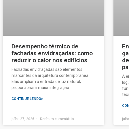
Desempenho térmico de
En
fachadas envidraçadas: como
ga
reduzir o calor nos edifícios
de
pa
Fachadas envidraçadas são elementos
marcantes da arquitetura contemporânea.
A e
Elas ampliam a entrada de luz natural,
log
proporcionam maior integração
fun
téc
CONTINUE LENDO»
CON
julho 27, 2026
Nenhum comentário
julh