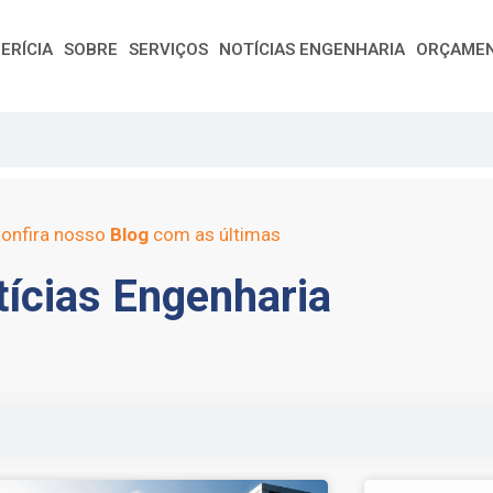
ERÍCIA
SOBRE
SERVIÇOS
NOTÍCIAS ENGENHARIA
ORÇAME
onfira nosso
Blog
com as últimas
ícias Engenharia
e
Page
Page
Page
Page
Page
Page
Page
Page
Page
Page
Page
Page
Page
Page
Page
Page
Pag