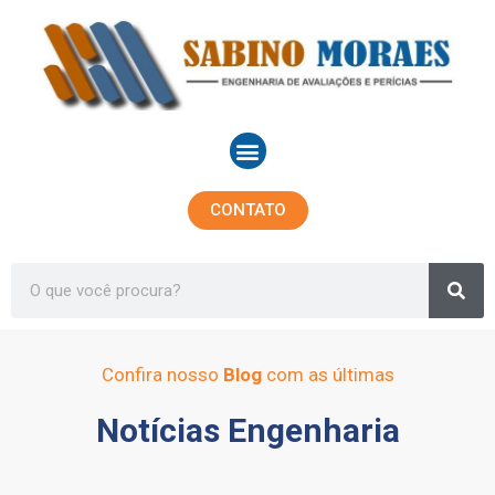
Ir
para
o
conteúdo
Menu
CONTATO
Sea
Search
Confira nosso
Blog
com as últimas
Notícias Engenharia