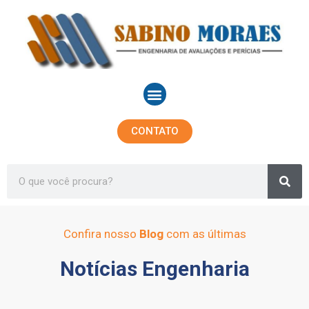
Ir
para
o
conteúdo
Menu
CONTATO
Sea
Search
Confira nosso
Blog
com as últimas
Notícias Engenharia