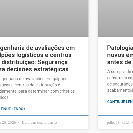
genharia de avaliações em
Patologi
lpões logísticos e centros
novos em 
 distribuição: Segurança
antes de
ra decisões estratégicas
A compra de
construído c
ngenharia de avaliações em galpões
de segurança:
ísticos e centros de distribuição é
acabamentos a
damental para determinar, com critérios
nicos
CONTINUE LEN
TINUE LENDO»
o 20, 2026
Nenhum comentário
julho 13, 2026