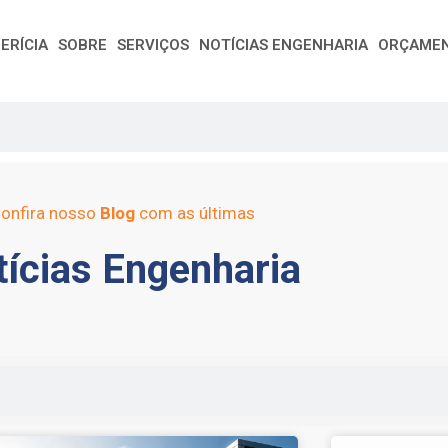
ERÍCIA
SOBRE
SERVIÇOS
NOTÍCIAS ENGENHARIA
ORÇAME
onfira nosso
Blog
com as últimas
ícias Engenharia
e
Page
Page
Page
Page
Page
Page
Page
Page
Page
Page
Page
Page
Page
Page
Page
Page
Pag