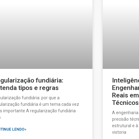
gularização fundiária:
Inteligênc
tenda tipos e regras
Engenhari
Reais em
ularização fundiária: por que a
Técnicos
ularização fundiária é um tema cada vez
s importante A regularização fundiária
A engenharia 
m
precisão técn
estrutural e 
TINUE LENDO»
vistoria