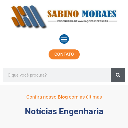
Ir
para
o
conteúdo
Menu
CONTATO
Sea
Search
Confira nosso
Blog
com as últimas
Notícias Engenharia