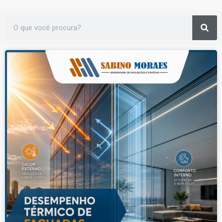
Sea
Search
Page
Page
Page
Page
Page
Page
Page
Page
Page
Page
Page
Page
Page
Page
Page
Page
Page
Page
Page
Page
Page
Page
Page
Page
Page
Page
Page
Page
Page
Page
Page
Page
Page
Page
Page
Page
Page
Page