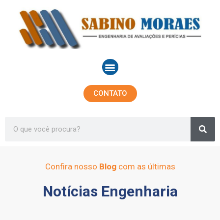
Ir
para
o
conteúdo
Menu
CONTATO
Sea
Search
Confira nosso
Blog
com as últimas
Notícias Engenharia