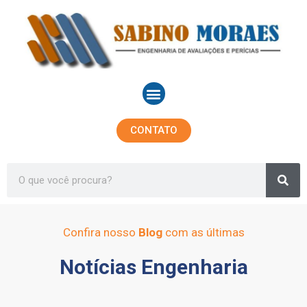
Ir
para
o
conteúdo
Menu
CONTATO
Sea
Search
Confira nosso
Blog
com as últimas
Notícias Engenharia