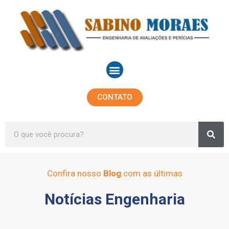
Ir
para
o
conteúdo
Menu
CONTATO
Sea
Search
Confira nosso
Blog
com as últimas
Notícias Engenharia