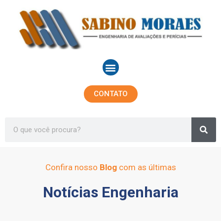
Ir
para
o
conteúdo
Menu
CONTATO
Sea
Search
Confira nosso
Blog
com as últimas
Notícias Engenharia