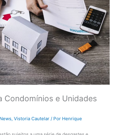
ra Condomínios e Unidades
News
,
Vistoria Cautelar
/ Por
Henrique
estão sujeitos a uma série de desgastes e