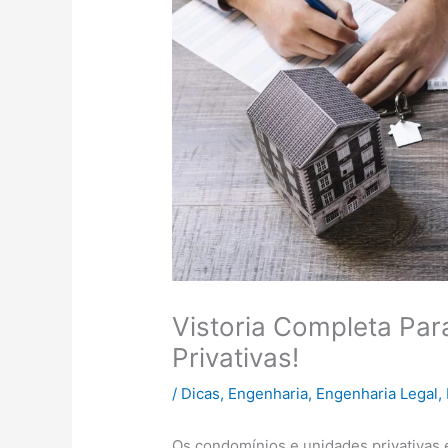
Vistoria Completa Pa
Privativas!
/
Dicas
,
Engenharia
,
Engenharia Legal
,
Os condomínios e unidades privativas 