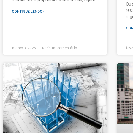
Qua
res
CONTINUE LENDO»
reg
CON
março 3, 2025
Nenhum comentário
feve