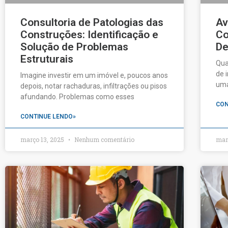
Av
Consultoria de Patologias das
Co
Construções: Identificação e
De
Solução de Problemas
Estruturais
Qua
de 
Imagine investir em um imóvel e, poucos anos
uma
depois, notar rachaduras, infiltrações ou pisos
afundando. Problemas como esses
CON
CONTINUE LENDO»
março 13, 2025
Nenhum comentário
mar