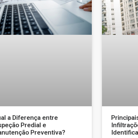
al a Diferença entre
Principa
speção Predial e
Infiltraç
nutenção Preventiva?
Identifi