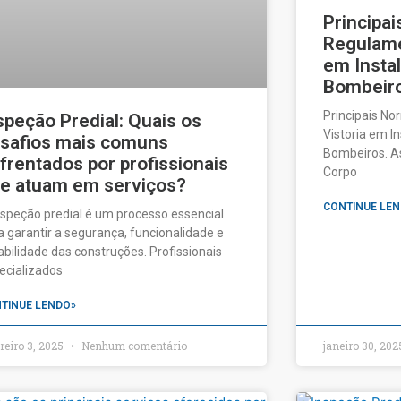
Principa
Regulame
em Insta
Bombeir
Principais N
speção Predial: Quais os
Vistoria em I
safios mais comuns
Bombeiros. As
frentados por profissionais
Corpo
e atuam em serviços?
CONTINUE LEN
nspeção predial é um processo essencial
a garantir a segurança, funcionalidade e
abilidade das construções. Profissionais
ecializados
TINUE LENDO»
reiro 3, 2025
Nenhum comentário
janeiro 30, 20