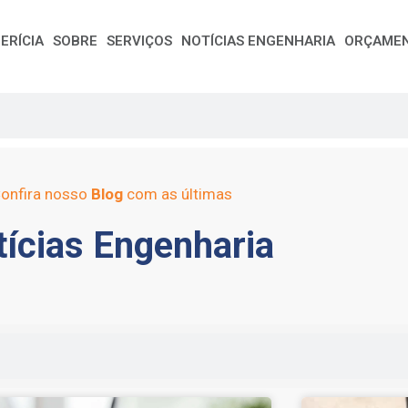
ERÍCIA
SOBRE
SERVIÇOS
NOTÍCIAS ENGENHARIA
ORÇAME
onfira nosso
Blog
com as últimas
ícias Engenharia
e
Page
Page
Page
Page
Page
Page
Page
Page
Page
Page
Page
Page
Page
Page
Page
Page
Pag