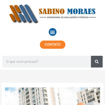
Ir
para
o
conteúdo
Menu
CONTATO
Sea
Search