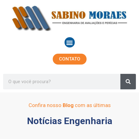
Ir
para
o
conteúdo
Menu
CONTATO
Sea
Search
Confira nosso
Blog
com as últimas
Notícias Engenharia