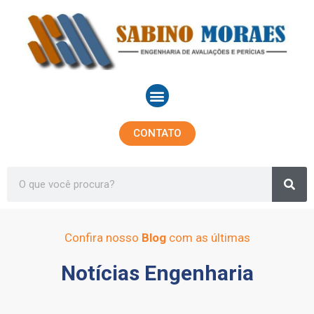
Ir
para
o
conteúdo
Menu
CONTATO
Sea
Search
Confira nosso
Blog
com as últimas
Notícias Engenharia