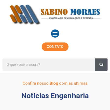
Ir
para
o
conteúdo
Menu
CONTATO
Sea
Search
Confira nosso
Blog
com as últimas
Notícias Engenharia