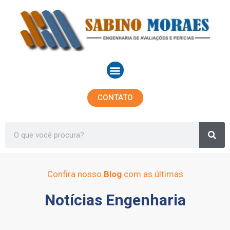
Ir
para
o
conteúdo
Menu
CONTATO
Sea
Search
Confira nosso
Blog
com as últimas
Notícias Engenharia