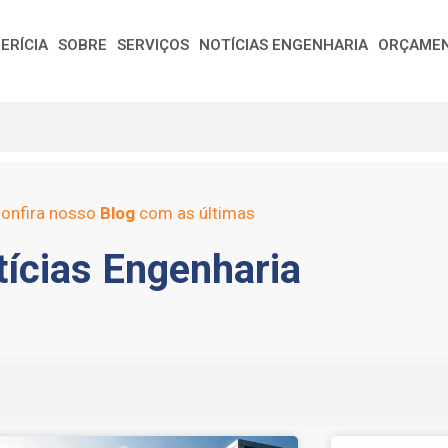
ERÍCIA
SOBRE
SERVIÇOS
NOTÍCIAS ENGENHARIA
ORÇAME
onfira nosso
Blog
com as últimas
ícias Engenharia
e
Page
Page
Page
Page
Page
Page
Page
Page
Page
Page
Page
Page
Page
Page
Page
Page
Pag