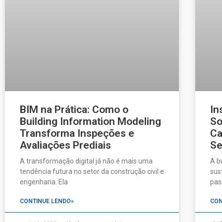
BIM na Prática: Como o
In
Building Information Modeling
So
Transforma Inspeções e
Ca
Avaliações Prediais
Se
A transformação digital já não é mais uma
A b
tendência futura no setor da construção civil e
sus
engenharia. Ela
pas
CONTINUE LENDO»
CON