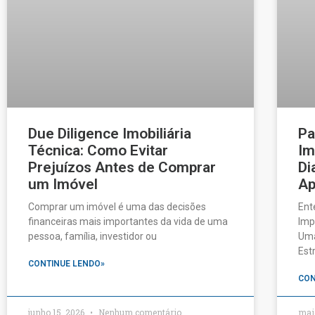
Due Diligence Imobiliária
Pa
Técnica: Como Evitar
Im
Prejuízos Antes de Comprar
Di
um Imóvel
Ap
Comprar um imóvel é uma das decisões
Ent
financeiras mais importantes da vida de uma
Imp
pessoa, família, investidor ou
Uma
Est
CONTINUE LENDO»
CON
junho 15, 2026
Nenhum comentário
mai