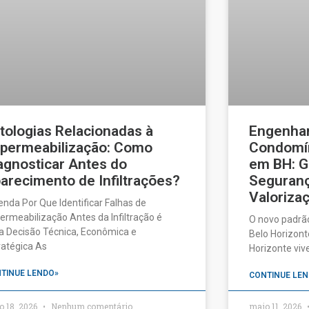
tologias Relacionadas à
Engenhar
permeabilização: Como
Condomín
agnosticar Antes do
em BH: G
arecimento de Infiltrações?
Seguranç
Valorizaç
enda Por Que Identificar Falhas de
ermeabilização Antes da Infiltração é
O novo padrã
 Decisão Técnica, Econômica e
Belo Horizonte
ratégica As
Horizonte vi
TINUE LENDO»
CONTINUE LEN
o 18, 2026
Nenhum comentário
maio 11, 2026