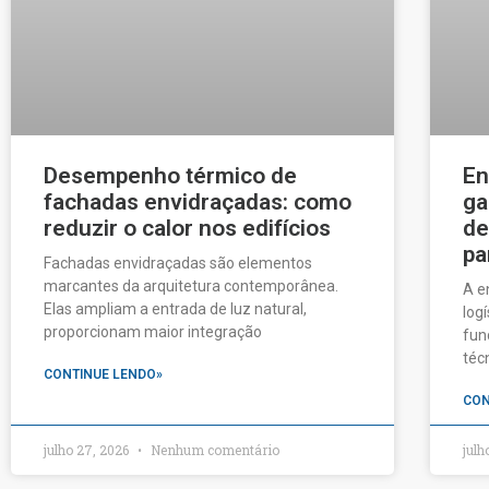
Desempenho térmico de
En
fachadas envidraçadas: como
ga
reduzir o calor nos edifícios
de
pa
Fachadas envidraçadas são elementos
marcantes da arquitetura contemporânea.
A e
Elas ampliam a entrada de luz natural,
log
proporcionam maior integração
fun
téc
CONTINUE LENDO»
CON
julho 27, 2026
Nenhum comentário
julh