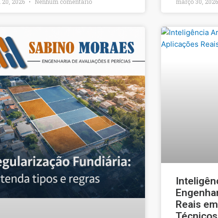
l 20, 2026
Nenhum comentário
março 30, 202
Inteligênc
Engenhari
Reais em
Técnicos