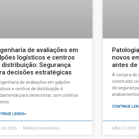
genharia de avaliações em
Patologi
lpões logísticos e centros
novos em 
 distribuição: Segurança
antes de
ra decisões estratégicas
A compra de
construído c
ngenharia de avaliações em galpões
de segurança:
ísticos e centros de distribuição é
acabamentos a
damental para determinar, com critérios
nicos
CONTINUE LEN
TINUE LENDO»
o 20, 2026
Nenhum comentário
julho 13, 2026