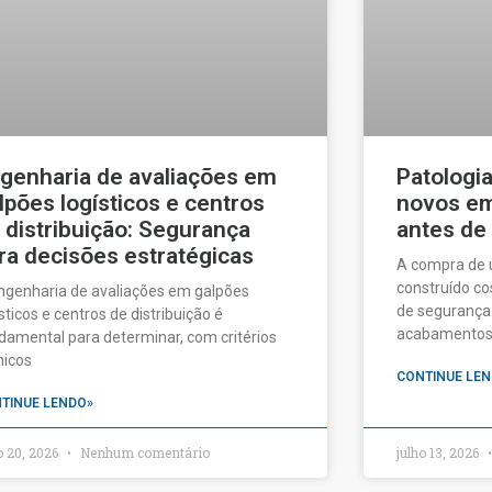
genharia de avaliações em
Patologi
lpões logísticos e centros
novos em 
 distribuição: Segurança
antes de
ra decisões estratégicas
A compra de
construído c
ngenharia de avaliações em galpões
de segurança:
ísticos e centros de distribuição é
acabamentos a
damental para determinar, com critérios
nicos
CONTINUE LEN
TINUE LENDO»
o 20, 2026
Nenhum comentário
julho 13, 2026