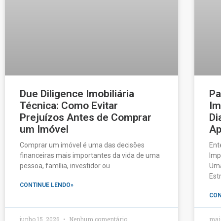
Due Diligence Imobiliária
Pa
Técnica: Como Evitar
Im
Prejuízos Antes de Comprar
Di
um Imóvel
Ap
Comprar um imóvel é uma das decisões
Ent
financeiras mais importantes da vida de uma
Imp
pessoa, família, investidor ou
Uma
Est
CONTINUE LENDO»
CON
junho 15, 2026
Nenhum comentário
mai