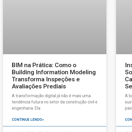
BIM na Prática: Como o
In
Building Information Modeling
So
Transforma Inspeções e
Ca
Avaliações Prediais
Se
A transformação digital já não é mais uma
A b
tendência futura no setor da construção civil e
sus
engenharia. Ela
pas
CONTINUE LENDO»
CON