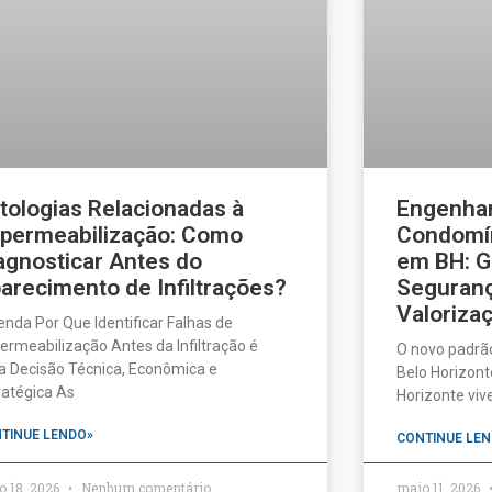
tologias Relacionadas à
Engenhar
permeabilização: Como
Condomín
agnosticar Antes do
em BH: G
arecimento de Infiltrações?
Seguranç
Valorizaç
enda Por Que Identificar Falhas de
ermeabilização Antes da Infiltração é
O novo padrã
 Decisão Técnica, Econômica e
Belo Horizonte
ratégica As
Horizonte vi
TINUE LENDO»
CONTINUE LEN
o 18, 2026
Nenhum comentário
maio 11, 2026