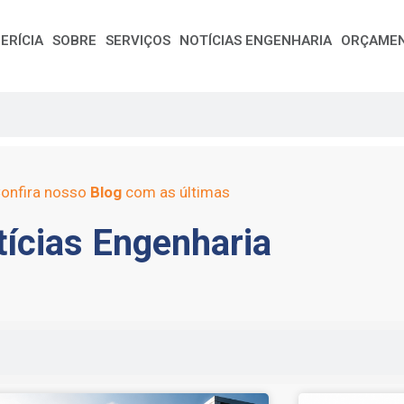
ERÍCIA
SOBRE
SERVIÇOS
NOTÍCIAS ENGENHARIA
ORÇAME
onfira nosso
Blog
com as últimas
ícias Engenharia
e
Page
Page
Page
Page
Page
Page
Page
Page
Page
Page
Page
Page
Page
Page
Page
Page
Pag