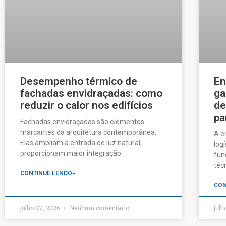
Desempenho térmico de
En
fachadas envidraçadas: como
ga
reduzir o calor nos edifícios
de
pa
Fachadas envidraçadas são elementos
marcantes da arquitetura contemporânea.
A e
Elas ampliam a entrada de luz natural,
log
proporcionam maior integração
fun
téc
CONTINUE LENDO»
CON
julho 27, 2026
Nenhum comentário
julh