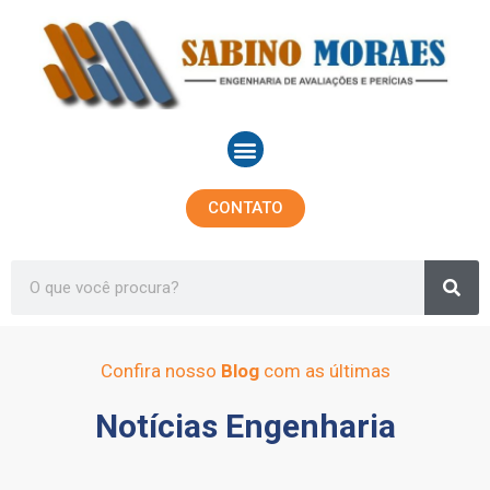
Ir
para
o
conteúdo
Menu
CONTATO
Sea
Search
Confira nosso
Blog
com as últimas
Notícias Engenharia