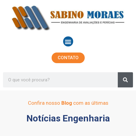
Ir
para
o
conteúdo
Menu
CONTATO
Sea
Search
Confira nosso
Blog
com as últimas
Notícias Engenharia