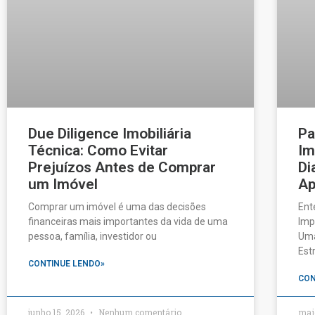
Due Diligence Imobiliária
Pa
Técnica: Como Evitar
Im
Prejuízos Antes de Comprar
Di
um Imóvel
Ap
Comprar um imóvel é uma das decisões
Ent
financeiras mais importantes da vida de uma
Imp
pessoa, família, investidor ou
Uma
Est
CONTINUE LENDO»
CON
junho 15, 2026
Nenhum comentário
mai