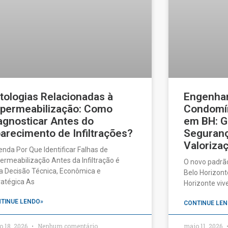
tologias Relacionadas à
Engenhar
permeabilização: Como
Condomín
agnosticar Antes do
em BH: G
arecimento de Infiltrações?
Seguranç
Valorizaç
enda Por Que Identificar Falhas de
ermeabilização Antes da Infiltração é
O novo padrã
 Decisão Técnica, Econômica e
Belo Horizonte
ratégica As
Horizonte vi
TINUE LENDO»
CONTINUE LEN
o 18, 2026
Nenhum comentário
maio 11, 2026