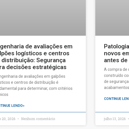
genharia de avaliações em
Patologi
lpões logísticos e centros
novos em 
 distribuição: Segurança
antes de
ra decisões estratégicas
A compra de
construído c
ngenharia de avaliações em galpões
de segurança:
ísticos e centros de distribuição é
acabamentos a
damental para determinar, com critérios
nicos
CONTINUE LEN
TINUE LENDO»
o 20, 2026
Nenhum comentário
julho 13, 2026