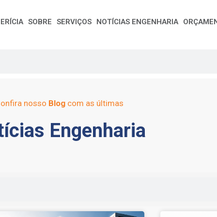
ERÍCIA
SOBRE
SERVIÇOS
NOTÍCIAS ENGENHARIA
ORÇAME
onfira nosso
Blog
com as últimas
ícias Engenharia
e
Page
Page
Page
Page
Page
Page
Page
Page
Page
Page
Page
Page
Page
Page
Page
Page
Pag