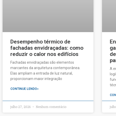
Desempenho térmico de
En
fachadas envidraçadas: como
ga
reduzir o calor nos edifícios
de
pa
Fachadas envidraçadas são elementos
marcantes da arquitetura contemporânea.
A e
Elas ampliam a entrada de luz natural,
log
proporcionam maior integração
fun
téc
CONTINUE LENDO»
CON
julho 27, 2026
Nenhum comentário
julh