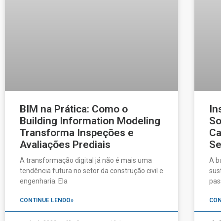
BIM na Prática: Como o
In
Building Information Modeling
So
Transforma Inspeções e
Ca
Avaliações Prediais
Se
A transformação digital já não é mais uma
A b
tendência futura no setor da construção civil e
sus
engenharia. Ela
pas
CONTINUE LENDO»
CON