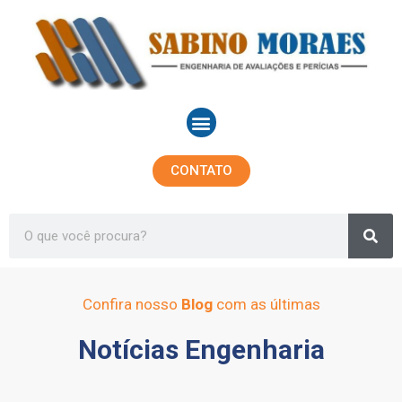
Ir
para
o
conteúdo
Menu
CONTATO
Sea
Search
Confira nosso
Blog
com as últimas
Notícias Engenharia