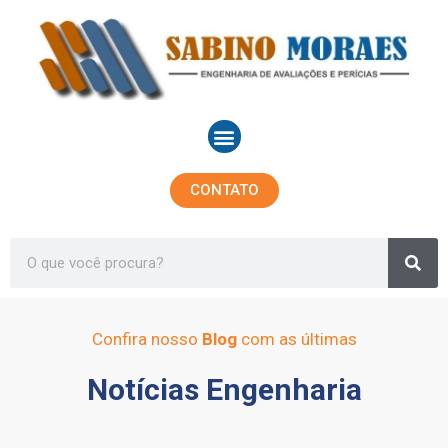
Ir
para
o
conteúdo
Menu
CONTATO
Sea
Search
Confira nosso
Blog
com as últimas
Notícias Engenharia