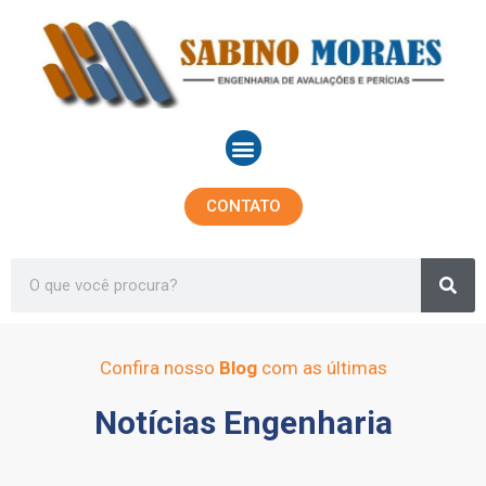
Ir
para
o
conteúdo
Menu
CONTATO
Sea
Search
Confira nosso
Blog
com as últimas
Notícias Engenharia