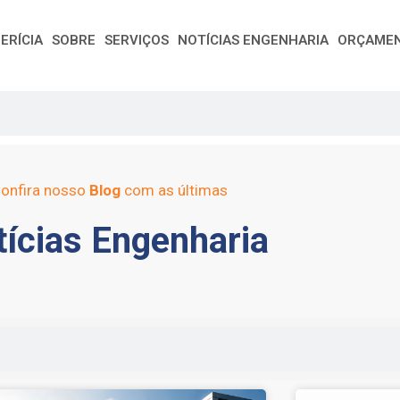
ERÍCIA
SOBRE
SERVIÇOS
NOTÍCIAS ENGENHARIA
ORÇAME
onfira nosso
Blog
com as últimas
ícias Engenharia
e
Page
Page
Page
Page
Page
Page
Page
Page
Page
Page
Page
Page
Page
Page
Page
Page
Pag