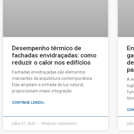
Desempenho térmico de
En
fachadas envidraçadas: como
ga
reduzir o calor nos edifícios
de
pa
Fachadas envidraçadas são elementos
marcantes da arquitetura contemporânea.
A e
Elas ampliam a entrada de luz natural,
log
proporcionam maior integração
fun
téc
CONTINUE LENDO»
CON
julho 27, 2026
Nenhum comentário
julh