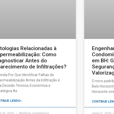
tologias Relacionadas à
Engenhar
permeabilização: Como
Condomín
agnosticar Antes do
em BH: G
arecimento de Infiltrações?
Seguranç
Valorizaç
enda Por Que Identificar Falhas de
ermeabilização Antes da Infiltração é
O novo padrã
 Decisão Técnica, Econômica e
Belo Horizonte
ratégica As
Horizonte vi
TINUE LENDO»
CONTINUE LEN
o 18, 2026
Nenhum comentário
maio 11, 2026