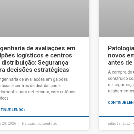
genharia de avaliações em
Patologi
lpões logísticos e centros
novos em 
 distribuição: Segurança
antes de
ra decisões estratégicas
A compra de
construído c
ngenharia de avaliações em galpões
de segurança:
ísticos e centros de distribuição é
acabamentos a
damental para determinar, com critérios
nicos
CONTINUE LEN
TINUE LENDO»
o 20, 2026
Nenhum comentário
julho 13, 2026