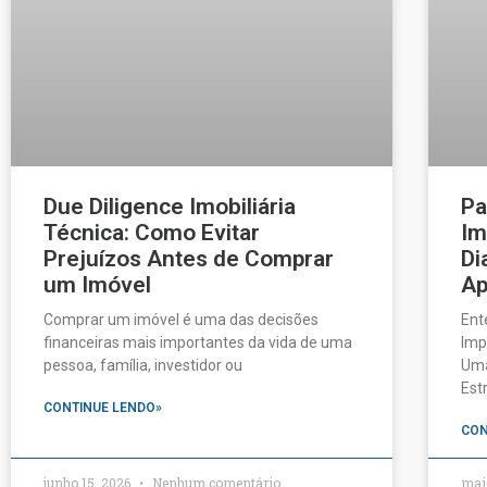
Due Diligence Imobiliária
Pa
Técnica: Como Evitar
Im
Prejuízos Antes de Comprar
Di
um Imóvel
Ap
Comprar um imóvel é uma das decisões
Ent
financeiras mais importantes da vida de uma
Imp
pessoa, família, investidor ou
Uma
Est
CONTINUE LENDO»
CON
junho 15, 2026
Nenhum comentário
mai