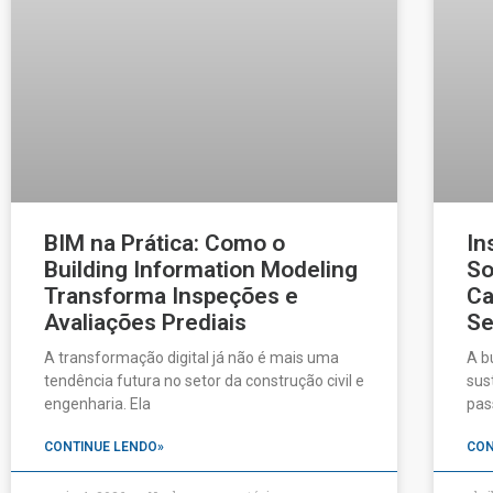
BIM na Prática: Como o
In
Building Information Modeling
So
Transforma Inspeções e
Ca
Avaliações Prediais
Se
A transformação digital já não é mais uma
A b
tendência futura no setor da construção civil e
sus
engenharia. Ela
pas
CONTINUE LENDO»
CON