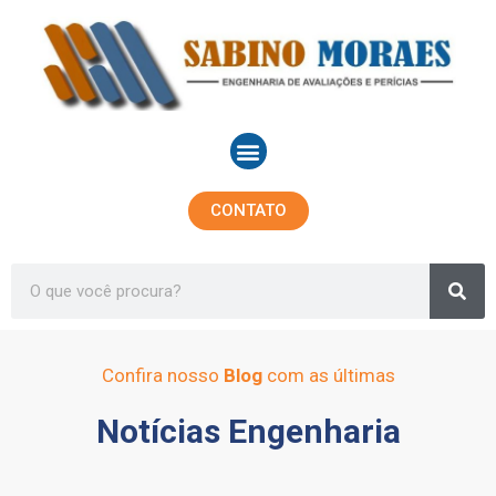
Ir
para
o
conteúdo
Menu
CONTATO
Sea
Search
Confira nosso
Blog
com as últimas
Notícias Engenharia