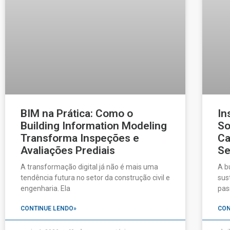
BIM na Prática: Como o
In
Building Information Modeling
So
Transforma Inspeções e
Ca
Avaliações Prediais
Se
A transformação digital já não é mais uma
A b
tendência futura no setor da construção civil e
sus
engenharia. Ela
pas
CONTINUE LENDO»
CON