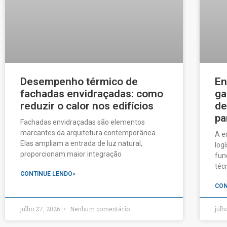
Desempenho térmico de
En
fachadas envidraçadas: como
ga
reduzir o calor nos edifícios
de
pa
Fachadas envidraçadas são elementos
marcantes da arquitetura contemporânea.
A e
Elas ampliam a entrada de luz natural,
log
proporcionam maior integração
fun
téc
CONTINUE LENDO»
CON
julho 27, 2026
Nenhum comentário
julh