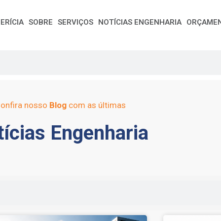
ERÍCIA
SOBRE
SERVIÇOS
NOTÍCIAS ENGENHARIA
ORÇAME
onfira nosso
Blog
com as últimas
ícias Engenharia
e
Page
Page
Page
Page
Page
Page
Page
Page
Page
Page
Page
Page
Page
Page
Page
Page
Pag