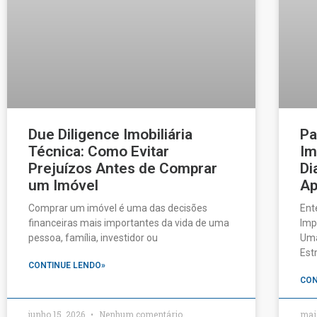
Due Diligence Imobiliária
Pa
Técnica: Como Evitar
Im
Prejuízos Antes de Comprar
Di
um Imóvel
Ap
Comprar um imóvel é uma das decisões
Ent
financeiras mais importantes da vida de uma
Imp
pessoa, família, investidor ou
Uma
Est
CONTINUE LENDO»
CON
junho 15, 2026
Nenhum comentário
mai