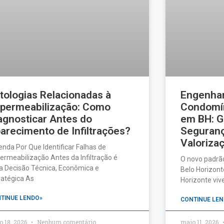
tologias Relacionadas à
Engenhar
permeabilização: Como
Condomín
agnosticar Antes do
em BH: G
arecimento de Infiltrações?
Seguranç
Valorizaç
enda Por Que Identificar Falhas de
ermeabilização Antes da Infiltração é
O novo padrã
 Decisão Técnica, Econômica e
Belo Horizonte
ratégica As
Horizonte vi
TINUE LENDO»
CONTINUE LEN
o 18, 2026
Nenhum comentário
maio 11, 2026