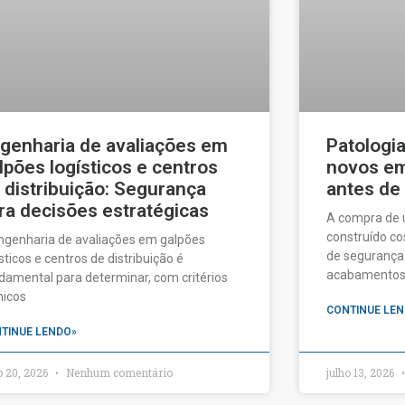
genharia de avaliações em
Patologi
lpões logísticos e centros
novos em 
 distribuição: Segurança
antes de
ra decisões estratégicas
A compra de
construído c
ngenharia de avaliações em galpões
de segurança:
ísticos e centros de distribuição é
acabamentos a
damental para determinar, com critérios
nicos
CONTINUE LEN
TINUE LENDO»
o 20, 2026
Nenhum comentário
julho 13, 2026