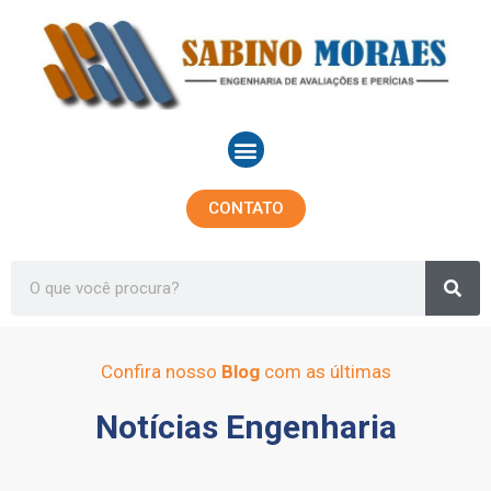
Ir
para
o
conteúdo
Menu
CONTATO
Sea
Search
Confira nosso
Blog
com as últimas
Notícias Engenharia