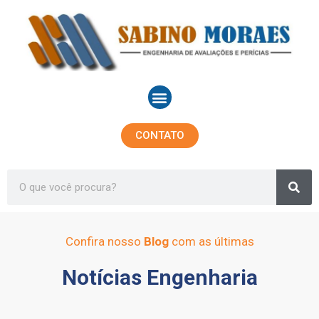
Ir
para
o
conteúdo
Menu
CONTATO
Sea
Search
Confira nosso
Blog
com as últimas
Notícias Engenharia