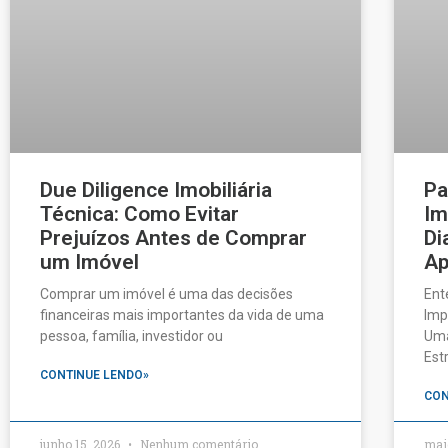
Due Diligence Imobiliária
Pa
Técnica: Como Evitar
Im
Prejuízos Antes de Comprar
Di
um Imóvel
Ap
Comprar um imóvel é uma das decisões
Ent
financeiras mais importantes da vida de uma
Imp
pessoa, família, investidor ou
Uma
Est
CONTINUE LENDO»
CON
junho 15, 2026
Nenhum comentário
mai