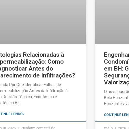
tologias Relacionadas à
Engenhar
permeabilização: Como
Condomín
agnosticar Antes do
em BH: G
arecimento de Infiltrações?
Seguranç
Valorizaç
enda Por Que Identificar Falhas de
ermeabilização Antes da Infiltração é
O novo padrã
 Decisão Técnica, Econômica e
Belo Horizonte
ratégica As
Horizonte vi
TINUE LENDO»
CONTINUE LEN
o 18, 2026
Nenhum comentário
maio 11, 2026