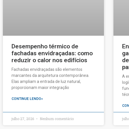
Desempenho térmico de
En
fachadas envidraçadas: como
ga
reduzir o calor nos edifícios
de
pa
Fachadas envidraçadas são elementos
marcantes da arquitetura contemporânea.
A e
Elas ampliam a entrada de luz natural,
log
proporcionam maior integração
fun
téc
CONTINUE LENDO»
CON
julho 27, 2026
Nenhum comentário
julh