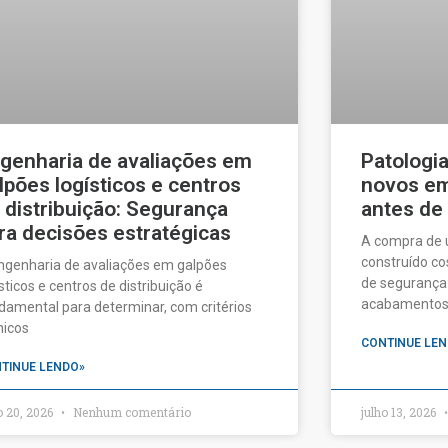
genharia de avaliações em
Patologi
lpões logísticos e centros
novos em 
 distribuição: Segurança
antes de
ra decisões estratégicas
A compra de
construído c
ngenharia de avaliações em galpões
de segurança:
ísticos e centros de distribuição é
acabamentos a
damental para determinar, com critérios
nicos
CONTINUE LEN
TINUE LENDO»
o 20, 2026
Nenhum comentário
julho 13, 2026