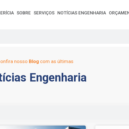
ERÍCIA
SOBRE
SERVIÇOS
NOTÍCIAS ENGENHARIA
ORÇAME
onfira nosso
Blog
com as últimas
ícias Engenharia
e
Page
Page
Page
Page
Page
Page
Page
Page
Page
Page
Page
Page
Page
Page
Page
Page
Pag