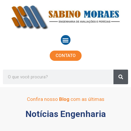
Ir
para
o
conteúdo
Menu
CONTATO
Sea
Search
Confira nosso
Blog
com as últimas
Notícias Engenharia