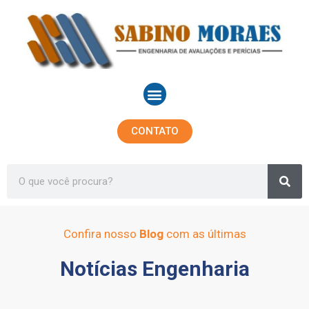
Ir
para
o
conteúdo
Menu
CONTATO
Sea
Search
Confira nosso
Blog
com as últimas
Notícias Engenharia