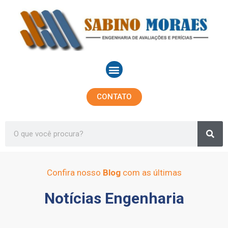
Ir
para
o
conteúdo
Menu
CONTATO
Sea
Search
Confira nosso
Blog
com as últimas
Notícias Engenharia