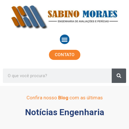
Ir
para
o
conteúdo
Menu
CONTATO
Sea
Search
Confira nosso
Blog
com as últimas
Notícias Engenharia