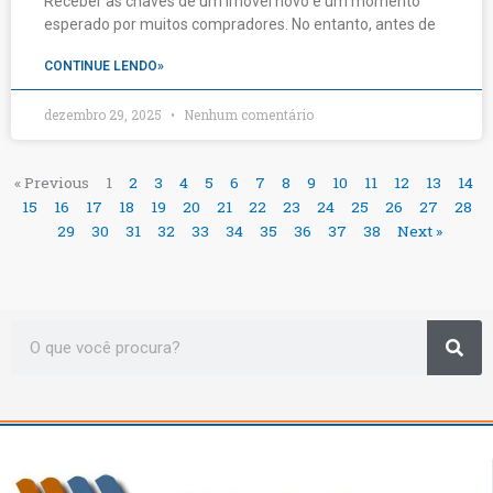
Receber as chaves de um imóvel novo é um momento
esperado por muitos compradores. No entanto, antes de
CONTINUE LENDO»
dezembro 29, 2025
Nenhum comentário
« Previous
1
2
3
4
5
6
7
8
9
10
11
12
13
14
15
16
17
18
19
20
21
22
23
24
25
26
27
28
29
30
31
32
33
34
35
36
37
38
Next »
Sea
Search