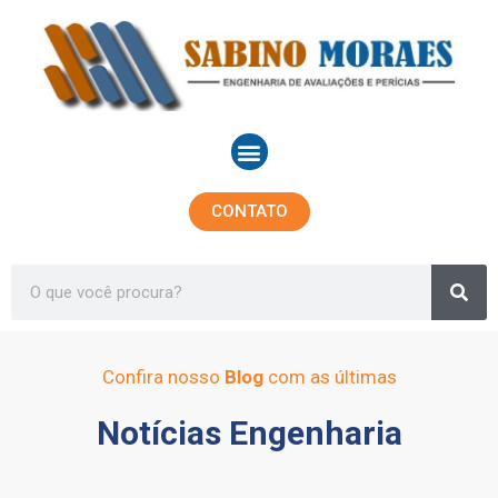
Ir
para
o
conteúdo
Menu
CONTATO
Sea
Search
Confira nosso
Blog
com as últimas
Notícias Engenharia