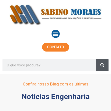
Ir
para
o
conteúdo
Menu
CONTATO
Sea
Search
Confira nosso
Blog
com as últimas
Notícias Engenharia