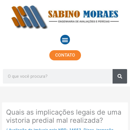
Ir
para
o
conteúdo
Menu
CONTATO
Sea
Search
Quais as implicações legais de uma
vistoria predial mal realizada?