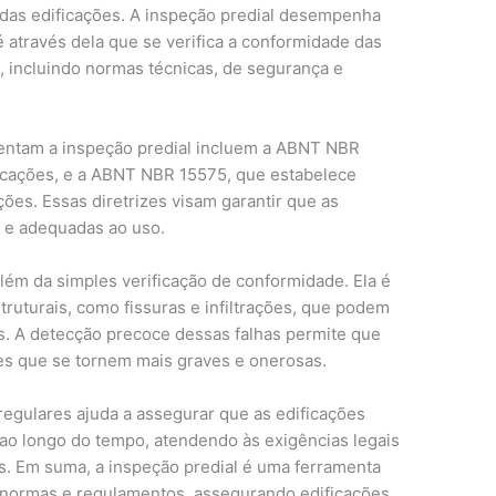
 das edificações. A inspeção predial desempenha
é através dela que se verifica a conformidade das
, incluindo normas técnicas, de segurança e
rientam a inspeção predial incluem a ABNT NBR
ficações, e a ABNT NBR 15575, que estabelece
ões. Essas diretrizes visam garantir que as
 e adequadas ao uso.
além da simples verificação de conformidade. Ela é
truturais, como fissuras e infiltrações, que podem
. A detecção precoce dessas falhas permite que
es que se tornem mais graves e onerosas.
regulares ajuda a assegurar que as edificações
ao longo do tempo, atendendo às exigências legais
s. Em suma, a inspeção predial é uma ferramenta
m normas e regulamentos, assegurando edificações