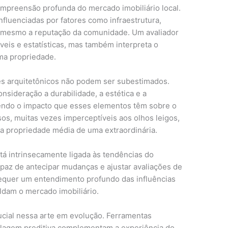
ompreensão profunda do mercado imobiliário local.
nfluenciadas por fatores como infraestrutura,
té mesmo a reputação da comunidade. Um avaliador
eis e estatísticas, mas também interpreta o
ma propriedade.
es arquitetônicos não podem ser subestimados.
nsideração a durabilidade, a estética e a
cendo o impacto que esses elementos têm sobre o
sos, muitas vezes imperceptíveis aos olhos leigos,
a propriedade média de uma extraordinária.
stá intrinsecamente ligada às tendências do
paz de antecipar mudanças e ajustar avaliações de
requer um entendimento profundo das influências
ldam o mercado imobiliário.
cial nessa arte em evolução. Ferramentas
lagem preditiva complementam a experiência do