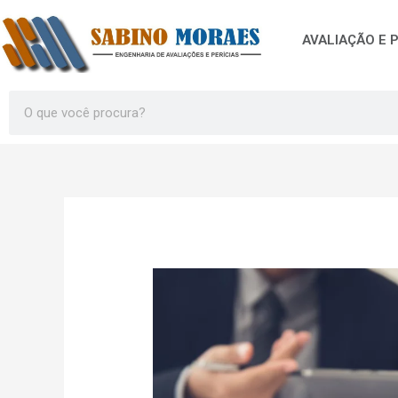
Ir
para
AVALIAÇÃO E P
o
conteúdo
Search