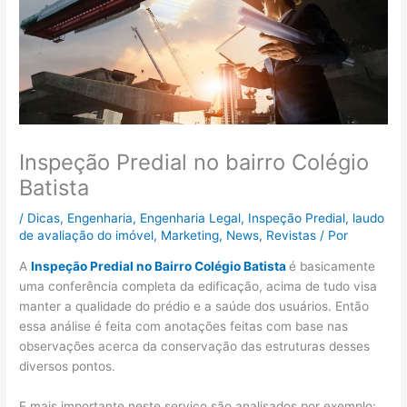
Inspeção Predial no bairro Colégio
Batista
/
Dicas
,
Engenharia
,
Engenharia Legal
,
Inspeção Predial
,
laudo
de avaliação do imóvel
,
Marketing
,
News
,
Revistas
/ Por
A
Inspeção Predial no Bairro Colégio Batista
é basicamente
uma conferência completa da edificação, acima de tudo visa
manter a qualidade do prédio e a saúde dos usuários. Então
essa análise é feita com anotações feitas com base nas
observações acerca da conservação das estruturas desses
diversos pontos.
E mais importante neste serviço são analisados por exemplo: